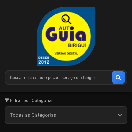
Filtrar por Categoria
Todas as Categorias