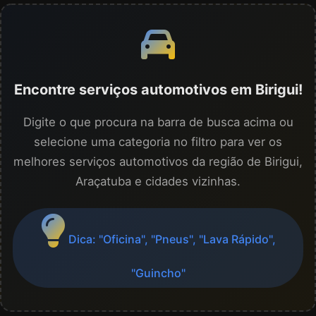
Encontre serviços automotivos em Birigui!
Digite o que procura na barra de busca acima ou
selecione uma categoria no filtro para ver os
melhores serviços automotivos da região de Birigui,
Araçatuba e cidades vizinhas.
Dica: "Oficina", "Pneus", "Lava Rápido",
"Guincho"